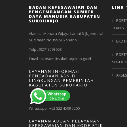
BADAN KEPEGAWAIAN DAN
LINK 
PENGEMBANGAN SUMBER
DAYA MANUSIA KABUPATEN
PORTA
SUKOHARJO
TEKNIS
Alamat : Menara Wijaya Lantai 6, Jl. Jenderal
Sudirman No.199 Sukoharjo
BKD P
Telp : (0271) 593068
PORTA
Email : bkpsdm@sukoharjokab.go.id
SUKOHA
LAYANAN INFORMASI
AKSE
PENGADAAN ASN DI
LINGKUNGAN PEMERINTAH
KABUPATEN SUKOHARJO
Whatsapp : +62 822 4509 5200
LAYANAN ADUAN PELAYANAN
KEPEGAWAIAN DAN KODE ETIK