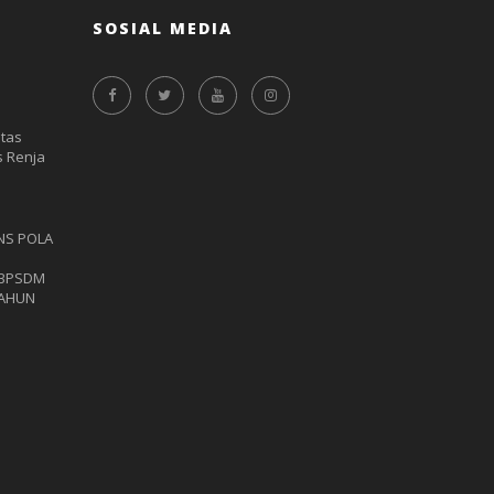
SOSIAL MEDIA
itas
 Renja
NS POLA
 BPSDM
TAHUN