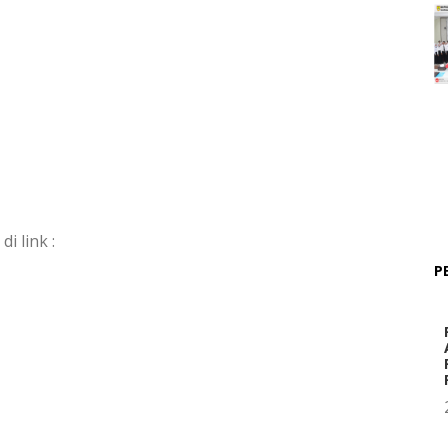
 link :
P