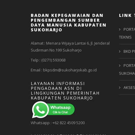
BADAN KEPEGAWAIAN DAN
LINK 
PENGEMBANGAN SUMBER
DAYA MANUSIA KABUPATEN
PORTA
SUKOHARJO
TEKNIS
Alamat : Menara Wijaya Lantai 6, Jl. Jenderal
Sudirman No.199 Sukoharjo
BKD P
Telp : (0271) 593068
PORTA
Email : bkpsdm@sukoharjokab.go.id
SUKOHA
LAYANAN INFORMASI
AKSE
PENGADAAN ASN DI
LINGKUNGAN PEMERINTAH
KABUPATEN SUKOHARJO
Whatsapp : +62 822 4509 5200