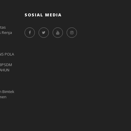
SOSIAL MEDIA
itas
 Renja
NS POLA
 BPSDM
TAHUN
n Bimtek
umen