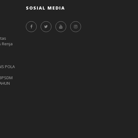
SOSIAL MEDIA
itas
 Renja
NS POLA
 BPSDM
TAHUN