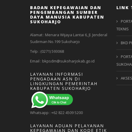
BADAN KEPEGAWAIAN DAN
LINK 
PENGEMBANGAN SUMBER
DAYA MANUSIA KABUPATEN
PORTA
SUKOHARJO
TEKNIS
Alamat : Menara Wijaya Lantai 6, Jl. Jenderal
Sudirman No.199 Sukoharjo
BKD P
Telp : (0271) 593068
PORTA
Email : bkpsdm@sukoharjokab.go.id
SUKOHA
LAYANAN INFORMASI
AKSE
PENGADAAN ASN DI
LINGKUNGAN PEMERINTAH
KABUPATEN SUKOHARJO
Whatsapp : +62 822 4509 5200
LAYANAN ADUAN PELAYANAN
KEPEGAWAIAN DAN KODE ETIK