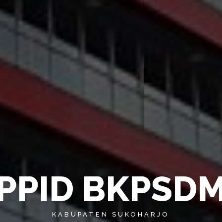
P
P
I
D
B
K
P
S
D
KABUPATEN SUKOHARJO